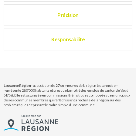
Précision
Responsabilité
Lausanne Région
- association de
27 communes
de la région lausannoise –
représente 280'000 habitants et presque la moitié des emplois du canton de Vaud
(47%). Elle est organisée en commissions thématiques composées de municipaux
de ses communes membres qui réfléchissent à l’échelle de la région sur des
problématiques dépassant le cadre simple d’une commune.